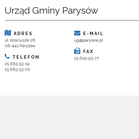
Urząd Gminy Parysów
ADRES
E-MAIL
ul. Kościuszki 28
ug@parysow.pl
08-441 Parysów
FAX
TELEFON
25 629-93-77
25 685-53-19
25 685-53-70
Copyright 2018@ Urząd Gminy Parysów