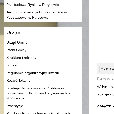
Przebudowa Rynku w Parysowie
Termomodernizacja Publicznej Szkoły
Podstawowej w Parysowie
Urząd
Urząd Gminy
Rada Gminy
Struktura i referaty
Budżet
Czytaj ar
Regulamin organizacyjny urzędu
2 kwietnia
Rozwój lokalny
W tym rok
Strategii Rozwiązywania Problemów
Społecznych dla Gminy Parysów na lata
jako dzie
2023 – 2029
Inwestycje
Załącznik
Rządowy Fundusz Inwestycji Lokalnych