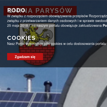
Przejdź do menu
Przejdź do stopki strony
Przejdź do głównej treści strony
ug@parysow.pl
25 685-53-19
Pon - Pt 7:00 - 15:0
RODO
GMINA PARYSÓW
W związku z rozpoczęciem obowiązywania przepisów Rozporządzeni
GMINA PARYSÓW
związku z przetwarzaniem danych osobowych i w sprawie swobodn
25 maja 2018 r. na naszym portalu obowiązuje zaktualizowana
Po
COOKIES
Nasz Portal wykorzytuje pliki cookies w celu dostosowania portal
Zgadzam się