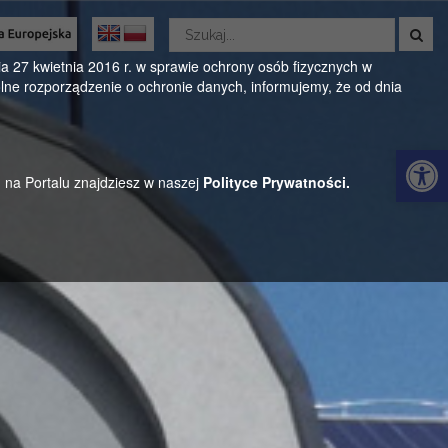
Wyszukaj
w
Oficjalny serwis Gminy Parysów
serwisie
 27 kwietnia 2016 r. w sprawie ochrony osób fizycznych w
ne rozporządzenie o ochronie danych, informujemy, że od dnia
ul. Kościuszki 28, 08-441 Parysów, mazowieckie
Otwórz 
h na Portalu znajdziesz w naszej
Polityce Prywatności.