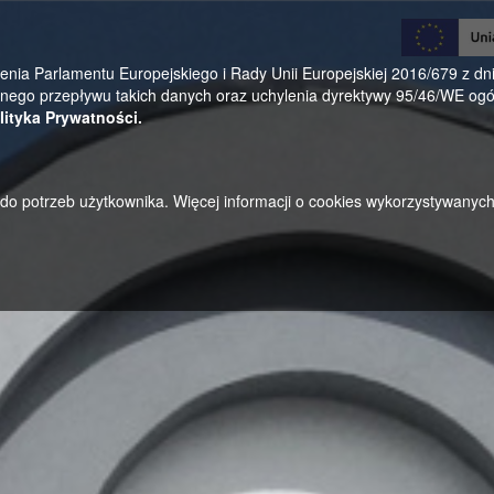
0
a Parlamentu Europejskiego i Rady Unii Europejskiej 2016/679 z dnia
ego przepływu takich danych oraz uchylenia dyrektywy 95/46/WE ogól
lityka Prywatności.
u do potrzeb użytkownika. Więcej informacji o cookies wykorzystywanyc