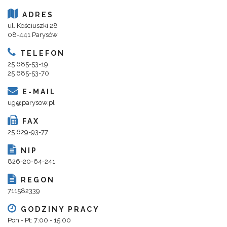
ADRES
ul. Kościuszki 28
08-441 Parysów
TELEFON
25 685-53-19
25 685-53-70
E-MAIL
ug@parysow.pl
FAX
25 629-93-77
NIP
826-20-64-241
REGON
711582339
GODZINY PRACY
Pon - Pt: 7:00 - 15:00