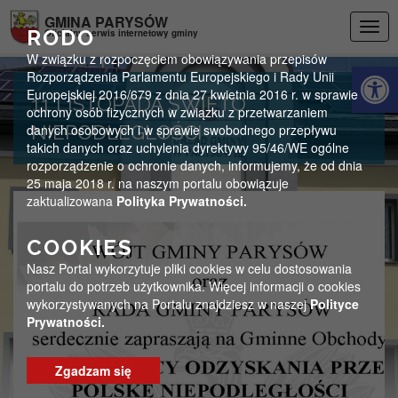
Przejdź do menu
Przejdź do stopki strony
Przejdź do głównej treści strony
GMINA PARYSÓW
Togg
RODO
Oficjalny serwis internetowy gminy
navig
W związku z rozpoczęciem obowiązywania przepisów
Otwórz 
Rozporządzenia Parlamentu Europejskiego i Rady Unii
Europejskiej 2016/679 z dnia 27 kwietnia 2016 r. w sprawie
11 LISTOPADA ŚWIĘTO
ochrony osób fizycznych w związku z przetwarzaniem
danych osobowych i w sprawie swobodnego przepływu
NIEPODLEGŁOŚCI
takich danych oraz uchylenia dyrektywy 95/46/WE ogólne
rozporządzenie o ochronie danych, informujemy, że od dnia
25 maja 2018 r. na naszym portalu obowiązuje
zaktualizowana
Polityka Prywatności.
COOKIES
Nasz Portal wykorzytuje pliki cookies w celu dostosowania
portalu do potrzeb użytkownika. Więcej informacji o cookies
wykorzystywanych na Portalu znajdziesz w naszej
Polityce
Prywatności.
Zgadzam się