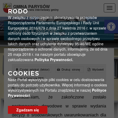
Przejdź do menu
Przejdź do stopki strony
Przejdź do głównej treści strony
GMINA PARYSÓW
Togg
RODO
Oficjalny serwis internetowy gminy
navig
W związku z rozpoczęciem obowiązywania przepisów
Otwórz 
Rozporządzenia Parlamentu Europejskiego i Rady Unii
Europejskiej 2016/679 z dnia 27 kwietnia 2016 r. w sprawie
ZAWIADOMIENIE
ochrony osób fizycznych w związku z przetwarzaniem
danych osobowych i w sprawie swobodnego przepływu
takich danych oraz uchylenia dyrektywy 95/46/WE ogólne
rozporządzenie o ochronie danych, informujemy, że od dnia
25 maja 2018 r. na naszym portalu obowiązuje
zaktualizowana
Polityka Prywatności.
Czytaj artykuł (lektor)
Drukuj stronę
Wyświetl
COOKIES
stronę w formacie PDF
Nasz Portal wykorzytuje pliki cookies w celu dostosowania
portalu do potrzeb użytkownika. Więcej informacji o cookies
7 stycznia 2019
wykorzystywanych na Portalu znajdziesz w naszej
Polityce
Prywatności.
Zawiadamiam, że zakończone zostało
postępowanie dowodowe w sprawie wydania
Zgadzam się
decyzji o środowiskowych uwarunkowaniach dla