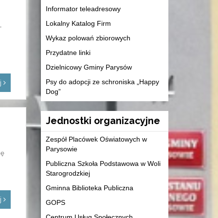
Informator teleadresowy
Lokalny Katalog Firm
-
Wykaz polowań zbiorowych
Przydatne linki
Dzielnicowy Gminy Parysów
Psy do adopcji ze schroniska „Happy
ej
Dog”
Jednostki organizacyjne
Zespół Placówek Oświatowych w
Parysowie
ię
Publiczna Szkoła Podstawowa w Woli
Starogrodzkiej
Gminna Biblioteka Publiczna
ej
GOPS
Centrum Usług Społecznych