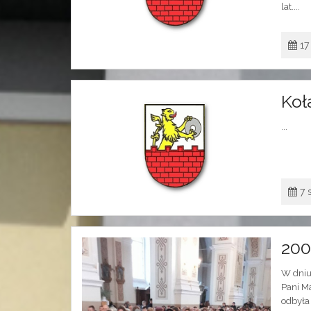
lat....
17
Koł
...
7 
200 
W dniu
Pani M
odbyła 