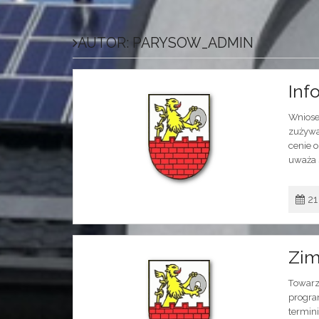
AUTOR:
PARYSOW_ADMIN
Inf
Wniose
zużywa
cenie 
uważa s
21
Zim
Towarz
progra
termini