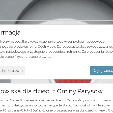
ormacja
k o zwrot podatku akcyzowego zawartego w cenie oleju napędowego
nego do produkcji rolnej Ogólny opis Zwrot podatku akcyzowego zawarte
oleju napędowego przysługuje producentowi rolnemu. Za producenta rolne
ię osobę fizyczną, osobę prawną...
 stycznia 2019
Czytaj więc
owiska dla dzieci z Gminy Parysów
ystwo Nasze Szwederowo zaprasza dzieci z Gminy Parysów na zimowisko 
mem profilaktyczno-sportowym w „perle Borów Tucholskich” – Tleniu, w
e 30 stycznia-8 luty 2019 r. Kolonie przeznaczone są dla dzieci w wieku 8-