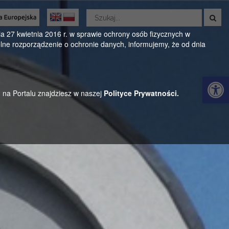
Wyszukaj
w
Oficjalny serwis Gminy Parysów
serwisie
 27 kwietnia 2016 r. w sprawie ochrony osób fizycznych w
ne rozporządzenie o ochronie danych, informujemy, że od dnia
ul. Kościuszki 28, 08-441 Parysów, mazowieckie
Otwórz 
h na Portalu znajdziesz w naszej
Polityce Prywatności.