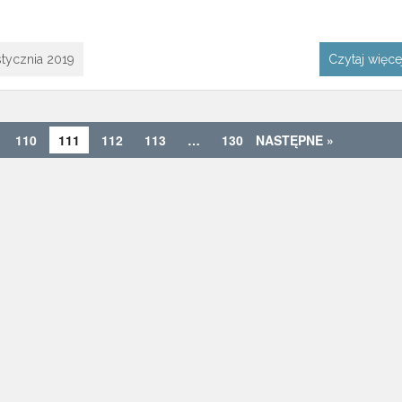
stycznia 2019
Czytaj więc
110
111
112
113
…
130
NASTĘPNE »