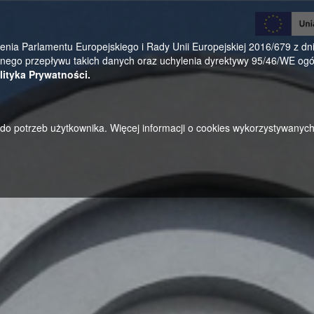
0
a Parlamentu Europejskiego i Rady Unii Europejskiej 2016/679 z dnia
ego przepływu takich danych oraz uchylenia dyrektywy 95/46/WE ogól
lityka Prywatności.
u do potrzeb użytkownika. Więcej informacji o cookies wykorzystywanyc