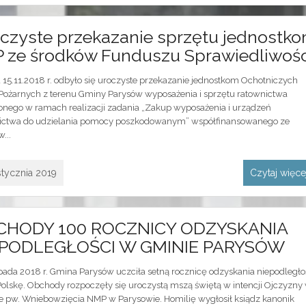
czyste przekazanie sprzętu jednostk
 ze środków Funduszu Sprawiedliwośc
 15.11.2018 r. odbyło się uroczyste przekazanie jednostkom Ochotniczych
 Pożarnych z terenu Gminy Parysów wyposażenia i sprzętu ratownictwa
onego w ramach realizacji zadania „Zakup wyposażenia i urządzeń
ictwa do udzielania pomocy poszkodowanym” współfinansowanego ze
...
stycznia 2019
Czytaj więc
CHODY 100 ROCZNICY ODZYSKANIA
EPODLEGŁOŚCI W GMINIE PARYSÓW
opada 2018 r. Gmina Parysów uczciła setną rocznicę odzyskania niepodległo
Polskę. Obchody rozpoczęły się uroczystą mszą świętą w intencji Ojczyzny
le pw. Wniebowzięcia NMP w Parysowie. Homilię wygłosił ksiądz kanonik