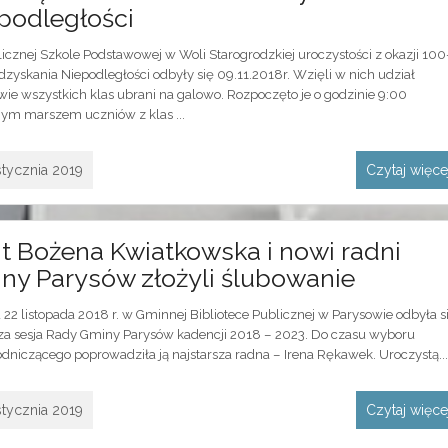
podległości
icznej Szkole Podstawowej w Woli Starogrodzkiej uroczystości z okazji 100
dzyskania Niepodległości odbyły się 09.11.2018r. Wzięli w nich udział
ie wszystkich klas ubrani na galowo. Rozpoczęto je o godzinie 9:00
ym marszem uczniów z klas ...
stycznia 2019
Czytaj więc
t Bożena Kwiatkowska i nowi radni
ny Parysów złożyli ślubowanie
22 listopada 2018 r. w Gminnej Bibliotece Publicznej w Parysowie odbyła s
za sesja Rady Gminy Parysów kadencji 2018 – 2023. Do czasu wyboru
dniczącego poprowadziła ją najstarsza radna – Irena Rękawek. Uroczystą...
stycznia 2019
Czytaj więc