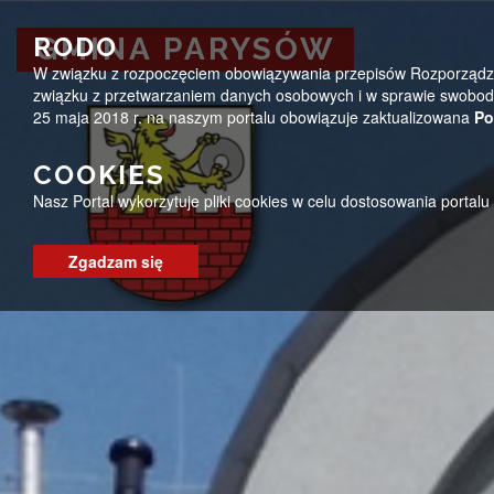
Przejdź do menu
Przejdź do stopki strony
Przejdź do głównej treści strony
ug@parysow.pl
25 685-53-19
Pon - Pt 7:00 - 15:0
RODO
GMINA PARYSÓW
W związku z rozpoczęciem obowiązywania przepisów Rozporządzeni
GMINA PARYSÓW
związku z przetwarzaniem danych osobowych i w sprawie swobodn
25 maja 2018 r. na naszym portalu obowiązuje zaktualizowana
Po
COOKIES
Nasz Portal wykorzytuje pliki cookies w celu dostosowania portal
Zgadzam się