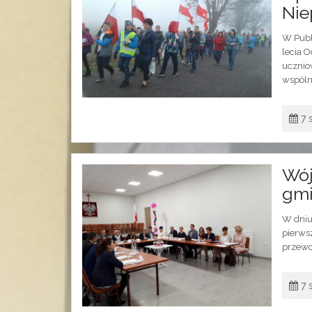
Nie
W Publ
lecia O
uczniow
wspóln
7 
Wój
gmi
W dniu 
pierws
przewo
7 