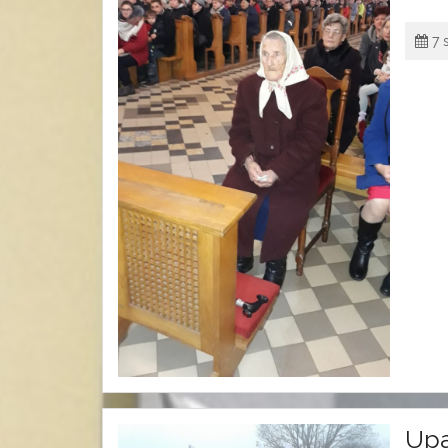
7 
Upa