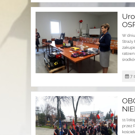
Uro
OSP
W dniu
Straży
zakupi
ratown
środków
7 
OB
NI
11 list
przez 
koście