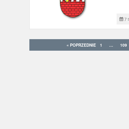
7 
« POPRZEDNIE
1
…
109