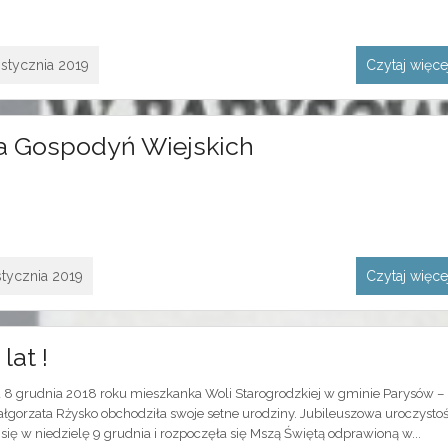
 stycznia 2019
Czytaj więc
a Gospodyń Wiejskich
stycznia 2019
Czytaj więc
lat !
 8 grudnia 2018 roku mieszkanka Woli Starogrodzkiej w gminie Parysów –
ałgorzata Rżysko obchodziła swoje setne urodziny. Jubileuszowa uroczysto
się w niedzielę 9 grudnia i rozpoczęła się Mszą Świętą odprawioną w...