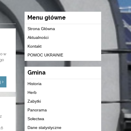
Menu główne
Strona Główna
Aktualności
Kontakt
go w
POMOC UKRAINIE
go
Gmina
ej
Historia
Herb
Zabytki
Panorama
z
Sołectwa
Dane statystyczne
16