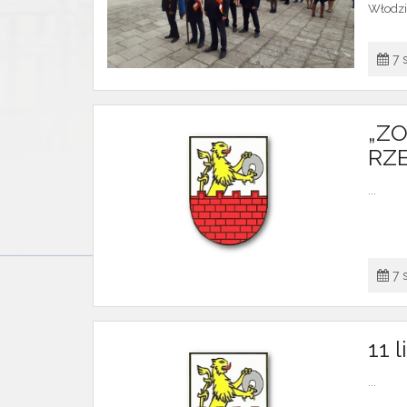
Włodzi
7 
„Z
RZ
...
7 
11 
...