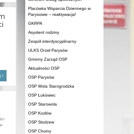
Placówka Wsparcia Dziennego w
om
Parysowie – reaktywacja!
i
GKRPA
Asystent rodziny
Zespół interdyscyplinarny
ULKS Orzeł Parysów
Gminny Zarząd OSP
Aktualności OSP
ej
OSP Parysów
OSP Wola Starogrodzka
OSP Łukówiec
OSP Starowola
OSP Kozłów
ści
OSP Stodzew
 w
OSP Choiny